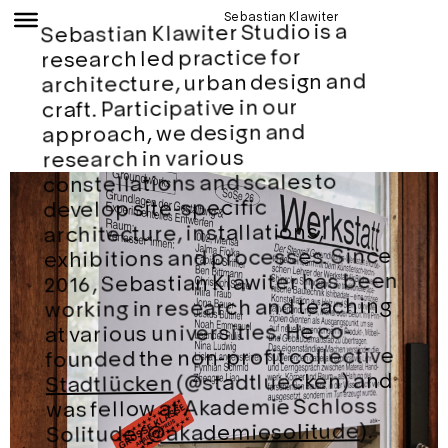
Sebastian Klawiter
Sebastian Klawiter Studio is a
research led practice for
architecture, urban design and
craft. Participative in our
approach, we design and
research in various
constellations and scales to
develop site-specific
architecture, installations,
exhibitions and processes. Since
2016, Sebastian Klawiter has been
working in research and teaching
at various universities. He co-
founded the non-profit collective
(@stadtluecken) and
Stadtlücken
was fellow at Akademie Schloss
).
@akademiesolitude
Solitude (